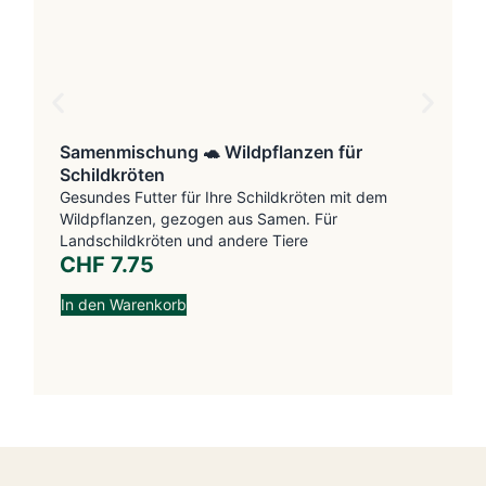
Samenmischung 🐢 Wildpflanzen für
Schildkröten
Gesundes Futter für Ihre Schildkröten mit dem
s
Wildpflanzen, gezogen aus Samen. Für
z
Landschildkröten und andere Tiere
f
CHF
7.75
In den Warenkorb