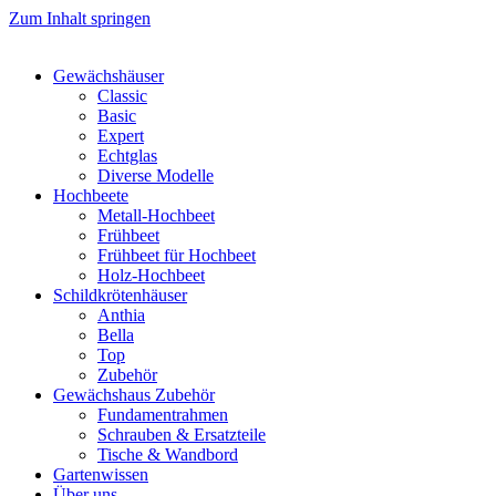
Zum Inhalt springen
Gewächshäuser
Classic
Basic
Expert
Echtglas
Diverse Modelle
Hochbeete
Metall-Hochbeet
Frühbeet
Frühbeet für Hochbeet
Holz-Hochbeet
Schildkrötenhäuser
Anthia
Bella
Top
Zubehör
Gewächshaus Zubehör
Fundamentrahmen
Schrauben & Ersatzteile
Tische & Wandbord
Gartenwissen
Über uns