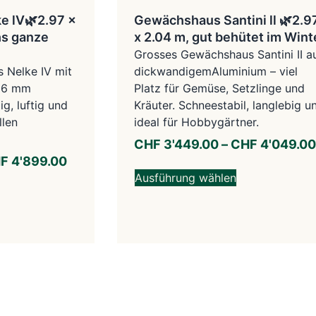
e lV🌿2.97 x
Gewächshaus Santini ll 🌿2.9
hs ganze
x 2.04 m, gut behütet im Wint
Grosses Gewächshaus Santini II a
 Nelke IV mit
dickwandigemAluminium – viel
 16 mm
Platz für Gemüse, Setzlinge und
g, luftig und
Kräuter. Schneestabil, langlebig u
llen
ideal für Hobbygärtner.
CHF
3'449.00
–
CHF
4'049.00
F
4'899.00
Ausführung wählen