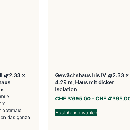
ll 🌿2.33 x
Gewächshaus Iris lV 🌿2.33 x
rhaus
4.29 m, Haus mit dicker
Isolation
us
abile
CHF
3'695.00
–
CHF
4'395.0
 mm
r optimale
Ausführung wählen
en das ganze