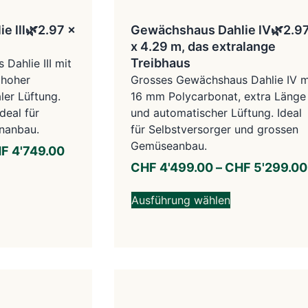
e lll🌿2.97 x
Gewächshaus Dahlie lV🌿2.9
x 4.29 m, das extralange
Treibhaus
Dahlie III mit
 hoher
Grosses Gewächshaus Dahlie IV m
er Lüftung.
16 mm Polycarbonat, extra Länge
deal für
und automatischer Lüftung. Ideal
nanbau.
für Selbstversorger und grossen
Gemüseanbau.
HF
4'749.00
CHF
4'499.00
–
CHF
5'299.00
Ausführung wählen