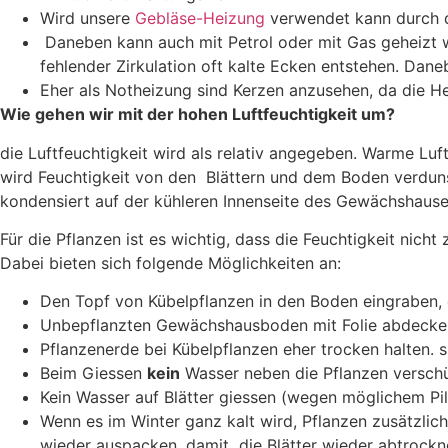
Wird unsere
Gebläse-Heizung
verwendet kann durch d
Daneben kann auch mit Petrol oder mit Gas geheizt w
fehlender Zirkulation oft kalte Ecken entstehen. Da
Eher als Notheizung sind Kerzen anzusehen, da die He
Wie gehen wir mit der hohen Luftfeuchtigkeit um?
die Luftfeuchtigkeit wird als relativ angegeben. Warme 
wird Feuchtigkeit von den Blättern und dem Boden verdunstet
kondensiert auf der kühleren Innenseite des Gewächshauses.
Für die Pflanzen ist es wichtig, dass die Feuchtigkeit nich
Dabei bieten sich folgende Möglichkeiten an:
Den Topf von Kübelpflanzen in den Boden eingraben, 
Unbepflanzten Gewächshausboden mit Folie abdecken 
Pflanzenerde bei Kübelpflanzen eher trocken halten. 
Beim Giessen
kein
Wasser neben die Pflanzen versch
Kein Wasser auf Blätter giessen (wegen möglichem Pil
Wenn es im Winter ganz kalt wird, Pflanzen zusätzlic
wieder auspacken, damit die Blätter wieder abtrockn