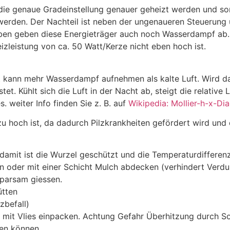
ie genaue Gradeinstellung genauer geheizt werden und so
erden. Der Nachteil ist neben der ungenaueren Steuerung 
neben geben diese Energieträger auch noch Wasserdampf ab.
izleistung von ca. 50 Watt/Kerze nicht eben hoch ist.
Luft kann mehr Wasserdampf aufnehmen als kalte Luft. Wir
. Kühlt sich die Luft in der Nacht ab, steigt die relative 
 weiter Info finden Sie z. B. auf
Wikipedia: Mollier-h-x-D
t zu hoch ist, da dadurch Pilzkrankheiten gefördert wird un
damit ist die Wurzel geschützt und die Temperaturdifferenz
oder mit einer Schicht Mulch abdecken (verhindert Verdu
sparsam giessen.
ütten
zbefall)
h mit Vlies einpacken. Achtung Gefahr Überhitzung durch So
en können.