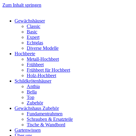
Zum Inhalt springen
Gewächshäuser
Classic
Basic
Expert
Echtglas
Diverse Modelle
Hochbeete
Metall-Hochbeet
Frühbeet
Frühbeet für Hochbeet
Holz-Hochbeet
Schildkrötenhäuser
Anthia
Bella
Top
Zubehör
Gewächshaus Zubehör
Fundamentrahmen
Schrauben & Ersatzteile
Tische & Wandbord
Gartenwissen
Über uns