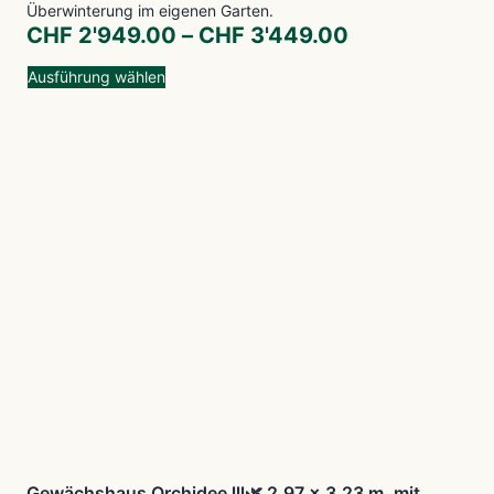
Überwinterung im eigenen Garten.
CHF
2'949.00
–
CHF
3'449.00
Ausführung wählen
Gewächshaus Orchidee lll🌿 2.97 x 3.23 m, mit