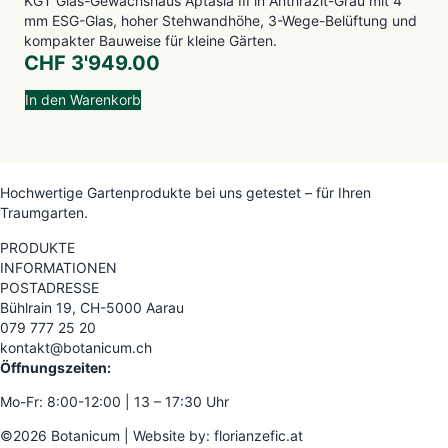
KGT Glas-Gewächshaus Aptasia III in Anthrazit-Grau mit 4
mm ESG-Glas, hoher Stehwandhöhe, 3-Wege-Belüftung und
kompakter Bauweise für kleine Gärten.
CHF
3'949.00
In den Warenkorb
Hochwertige Gartenprodukte bei uns getestet – für Ihren
Traumgarten.
PRODUKTE
INFORMATIONEN
POSTADRESSE
Bühlrain 19, CH-5000 Aarau
079 777 25 20
kontakt@botanicum.ch
Öffnungszeiten:
Mo-Fr: 8:00-12:00 | 13 – 17:30 Uhr
©2026 Botanicum | Website by:
florianzefic.at